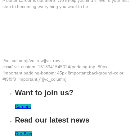
A better career is out there. We'll help you find it. We're your first
step to becoming everything you want to be.
[/vc_column][/vc_row][vc_row
css=”.vc_custom_1513341545024{padding-top: 80px
!important;padding-bottom: 45px !important;background-color:
#f9f9f9 !important;}”][vc_column]
Want to join us?
Careers
Read our latest news
Our Blog