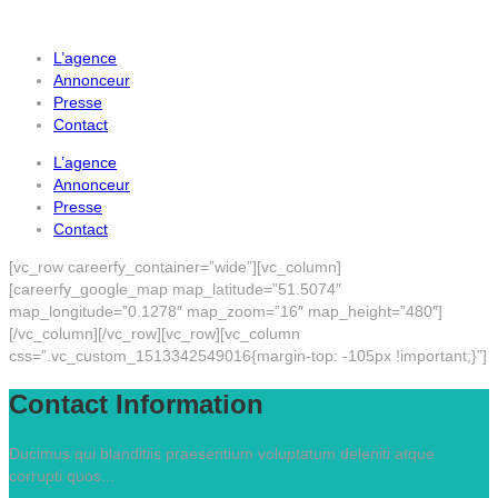
L’agence
Annonceur
Presse
Contact
L’agence
Annonceur
Presse
Contact
[vc_row careerfy_container=”wide”][vc_column]
[careerfy_google_map map_latitude=”51.5074″
map_longitude=”0.1278″ map_zoom=”16″ map_height=”480″]
[/vc_column][/vc_row][vc_row][vc_column
css=”.vc_custom_1513342549016{margin-top: -105px !important;}”]
Contact Information
Ducimus qui blanditiis praesentium voluptatum deleniti atque
corrupti quos...