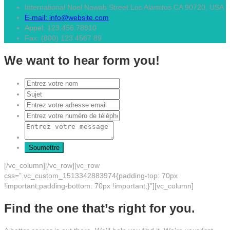
International Noel Nawab Street Los Alamitos CA 90720, USA
E-mail: info@website.com
Appel: 123.456.78910
Fax: (800) 123 4567 89
We want to hear form you!
[/vc_column][/vc_row][vc_row
css=”.vc_custom_1513342883974{padding-top: 70px
!important;padding-bottom: 70px !important;}”][vc_column]
Find the one that’s right for you.