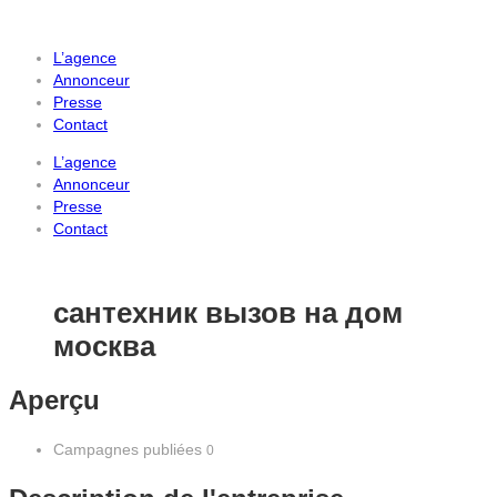
L’agence
Annonceur
Presse
Contact
L’agence
Annonceur
Presse
Contact
сантехник вызов на дом
москва
Aperçu
Campagnes publiées
0