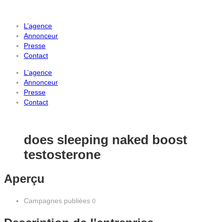
L’agence
Annonceur
Presse
Contact
L’agence
Annonceur
Presse
Contact
does sleeping naked boost
testosterone
Aperçu
Campagnes publiées
0