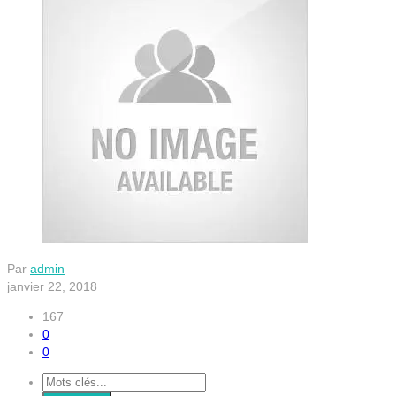
Par
admin
janvier 22, 2018
167
0
0